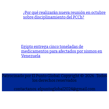
¿Por qué realizarán nueva reunión en octubre
sobre disciplinamiento del PCCh?
Egipto entrega cinco toneladas de
medicamentos para afectados por sismos en
Venezuela
Patrocinado por El Punto Global. Copyright © 2026
. Todos
los derechos reservados
contactanos: elpuntoglobal2024@gmail.com
S
h
a