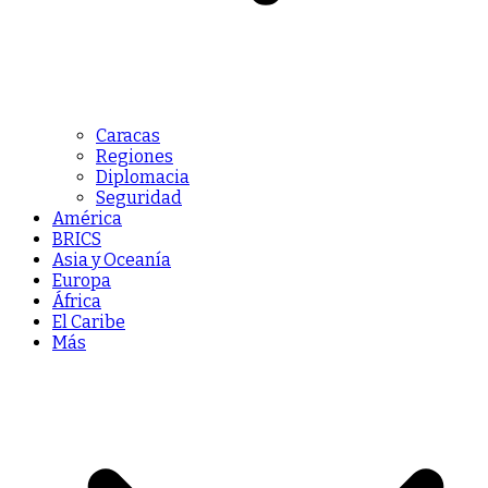
Caracas
Regiones
Diplomacia
Seguridad
América
BRICS
Asia y Oceanía
Europa
África
El Caribe
Más