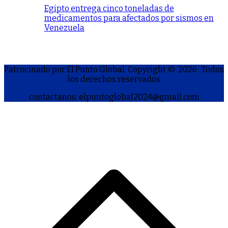
Egipto entrega cinco toneladas de
medicamentos para afectados por sismos en
Venezuela
Patrocinado por El Punto Global. Copyright © 2026
. Todos
los derechos reservados
contactanos: elpuntoglobal2024@gmail.com
S
h
a