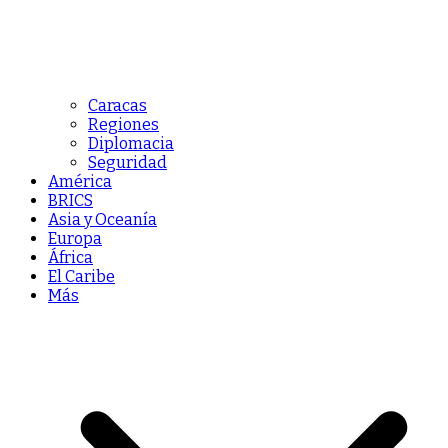
Caracas
Regiones
Diplomacia
Seguridad
América
BRICS
Asia y Oceanía
Europa
África
El Caribe
Más