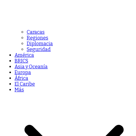
Caracas
Regiones
Diplomacia
Seguridad
América
BRICS
Asia y Oceanía
Europa
África
El Caribe
Más