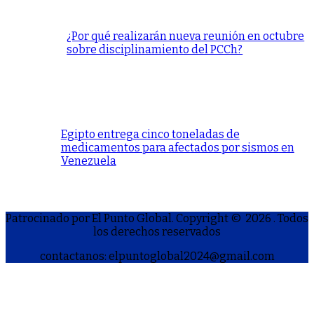
¿Por qué realizarán nueva reunión en octubre
sobre disciplinamiento del PCCh?
Egipto entrega cinco toneladas de
medicamentos para afectados por sismos en
Venezuela
Patrocinado por El Punto Global. Copyright © 2026
. Todos
los derechos reservados
contactanos: elpuntoglobal2024@gmail.com
S
h
a