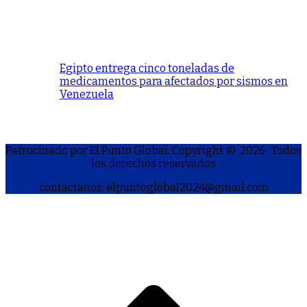
Egipto entrega cinco toneladas de
medicamentos para afectados por sismos en
Venezuela
Patrocinado por El Punto Global. Copyright © 2026
. Todos
los derechos reservados
contactanos: elpuntoglobal2024@gmail.com
S
h
a