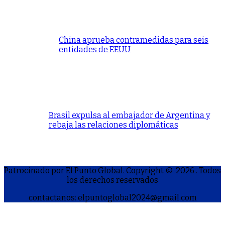
China aprueba contramedidas para seis
entidades de EEUU
Brasil expulsa al embajador de Argentina y
rebaja las relaciones diplomáticas
Patrocinado por El Punto Global. Copyright © 2026
. Todos
los derechos reservados
contactanos: elpuntoglobal2024@gmail.com
S
h