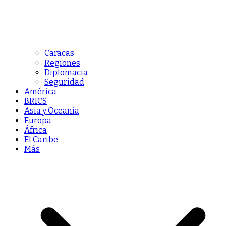
Caracas
Regiones
Diplomacia
Seguridad
América
BRICS
Asia y Oceanía
Europa
África
El Caribe
Más