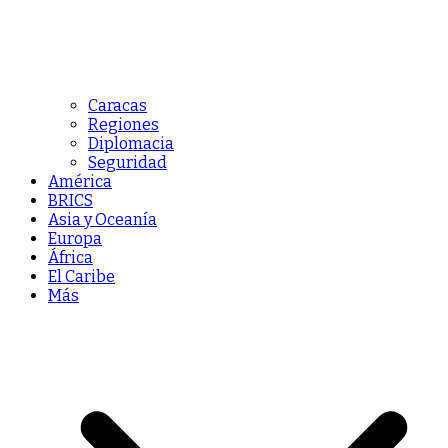
Caracas
Regiones
Diplomacia
Seguridad
América
BRICS
Asia y Oceanía
Europa
África
El Caribe
Más