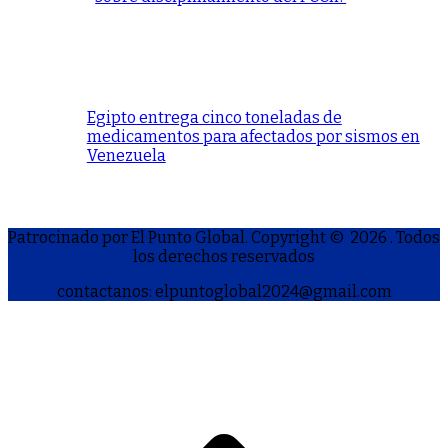
Egipto entrega cinco toneladas de
medicamentos para afectados por sismos en
Venezuela
Patrocinado por El Punto Global. Copyright © 2026
. Todos
los derechos reservados
contactanos: elpuntoglobal2024@gmail.com
S
h
a