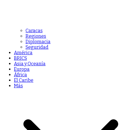
Caracas
Regiones
Diplomacia
Seguridad
América
BRICS
Asia y Oceanía
Europa
África
El Caribe
Más