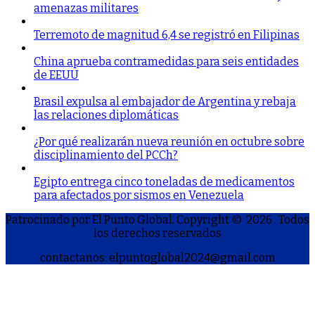
amenazas militares
Terremoto de magnitud 6,4 se registró en Filipinas
China aprueba contramedidas para seis entidades
de EEUU
Brasil expulsa al embajador de Argentina y rebaja
las relaciones diplomáticas
¿Por qué realizarán nueva reunión en octubre sobre
disciplinamiento del PCCh?
Egipto entrega cinco toneladas de medicamentos
para afectados por sismos en Venezuela
Patrocinado por El Punto Global. Copyright © 2026
. Todos
los derechos reservados
contactanos: elpuntoglobal2024@gmail.com
S
h
a