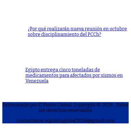
¿Por qué realizarán nueva reunión en octubre
sobre disciplinamiento del PCCh?
Egipto entrega cinco toneladas de
medicamentos para afectados por sismos en
Venezuela
Patrocinado por El Punto Global. Copyright © 2026
. Todos
los derechos reservados
contactanos: elpuntoglobal2024@gmail.com
S