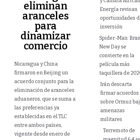
y Cámara Africa
eliminan
Energía revisan
aranceles
oportunidades d
para
inversión
dinamizar
Spider-Man: Bra
comercio
New Day se
convierte en la
Nicaragua y China
película más
firmaron en Beijing un
taquillera de 202
acuerdo conjunto para la
Irán descarta
eliminación de aranceles
firmar acuerdos
aduaneros, que se suma a
sobre Ormuz ba
las preferencias ya
amenazas
establecidas en el TLC
militares
entre ambos países,
Terremoto de
vigente desde enero de
magnitud 6,4 s