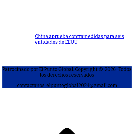
China aprueba contramedidas para seis
entidades de EEUU
Patrocinado por El Punto Global. Copyright © 2026
. Todos
los derechos reservados
contactanos: elpuntoglobal2024@gmail.com
S
h
a