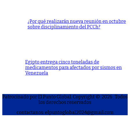
¿Por qué realizarán nueva reunión en octubre
sobre disciplinamiento del PCCh?
Egipto entrega cinco toneladas de
medicamentos para afectados por sismos en
Venezuela
Patrocinado por El Punto Global. Copyright © 2026
. Todos
los derechos reservados
contactanos: elpuntoglobal2024@gmail.com
S
h