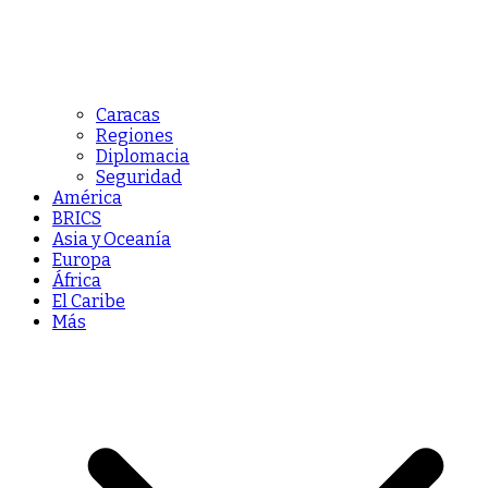
Caracas
Regiones
Diplomacia
Seguridad
América
BRICS
Asia y Oceanía
Europa
África
El Caribe
Más