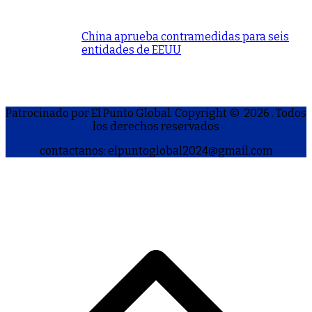
China aprueba contramedidas para seis
entidades de EEUU
Patrocinado por El Punto Global. Copyright © 2026
. Todos
los derechos reservados
contactanos: elpuntoglobal2024@gmail.com
S
h
a