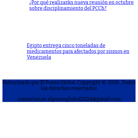
¿Por qué realizarán nueva reunión en octubre
sobre disciplinamiento del PCCh?
Egipto entrega cinco toneladas de
medicamentos para afectados por sismos en
Venezuela
Patrocinado por El Punto Global. Copyright © 2026
. Todos
los derechos reservados
contactanos: elpuntoglobal2024@gmail.com
S
h
a