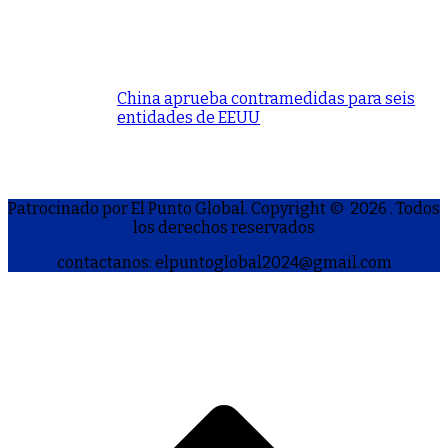
China aprueba contramedidas para seis
entidades de EEUU
Patrocinado por El Punto Global. Copyright © 2026
. Todos
los derechos reservados
contactanos: elpuntoglobal2024@gmail.com
S
h
a