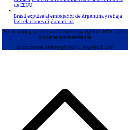
de EEUU
Brasil expulsa al embajador de Argentina y rebaja
las relaciones diplomáticas
Patrocinado por El Punto Global. Copyright © 2026
. Todos
los derechos reservados
contactanos: elpuntoglobal2024@gmail.com
S
h
a