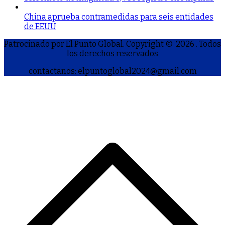
China aprueba contramedidas para seis entidades
de EEUU
Patrocinado por El Punto Global. Copyright © 2026
. Todos
los derechos reservados
contactanos: elpuntoglobal2024@gmail.com
S
h
a