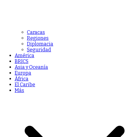
Caracas
Regiones
Diplomacia
Seguridad
América
BRICS
Asia y Oceanía
Europa
África
El Caribe
Más