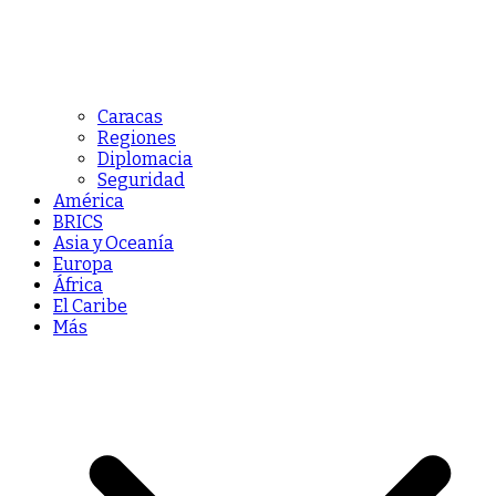
Caracas
Regiones
Diplomacia
Seguridad
América
BRICS
Asia y Oceanía
Europa
África
El Caribe
Más