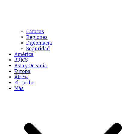
Caracas
Regiones
Diplomacia
Seguridad
América
BRICS
Asia y Oceanía
Europa
África
El Caribe
Más