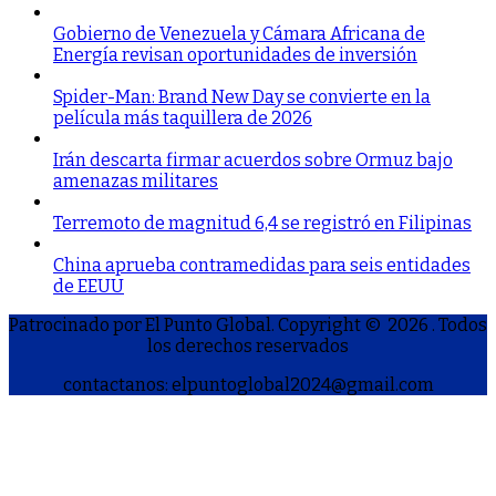
Gobierno de Venezuela y Cámara Africana de
Energía revisan oportunidades de inversión
Spider-Man: Brand New Day se convierte en la
película más taquillera de 2026
Irán descarta firmar acuerdos sobre Ormuz bajo
amenazas militares
Terremoto de magnitud 6,4 se registró en Filipinas
China aprueba contramedidas para seis entidades
de EEUU
Patrocinado por El Punto Global. Copyright © 2026
. Todos
los derechos reservados
contactanos: elpuntoglobal2024@gmail.com
S
h
a