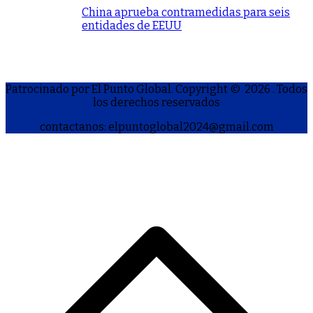
China aprueba contramedidas para seis
entidades de EEUU
Patrocinado por El Punto Global. Copyright © 2026
. Todos
los derechos reservados
contactanos: elpuntoglobal2024@gmail.com
S
h
a