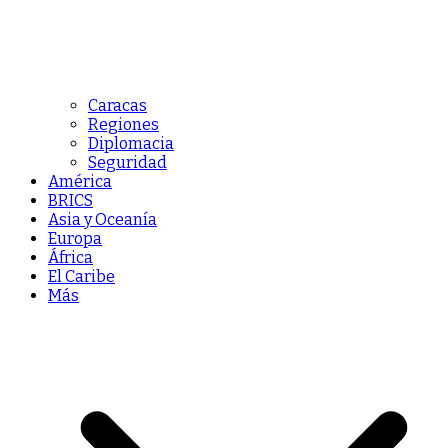
Caracas
Regiones
Diplomacia
Seguridad
América
BRICS
Asia y Oceanía
Europa
África
El Caribe
Más