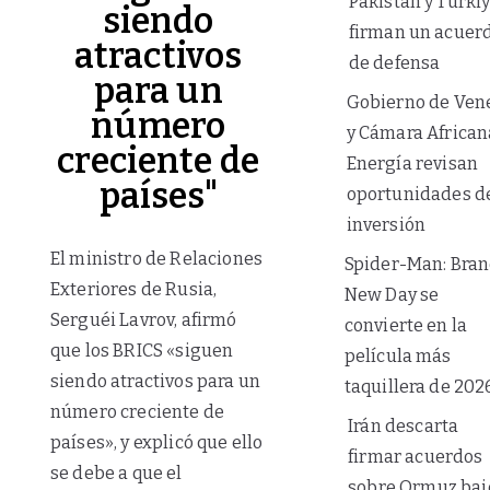
Pakistán y Türki
siendo
firman un acuer
atractivos
de defensa
para un
Gobierno de Ven
número
y Cámara African
creciente de
Energía revisan
países"
oportunidades d
inversión
El ministro de Relaciones
Spider-Man: Bra
Exteriores de Rusia,
New Day se
Serguéi Lavrov, afirmó
convierte en la
que los BRICS «siguen
película más
siendo atractivos para un
taquillera de 202
número creciente de
Irán descarta
países», y explicó que ello
firmar acuerdos
se debe a que el
sobre Ormuz baj