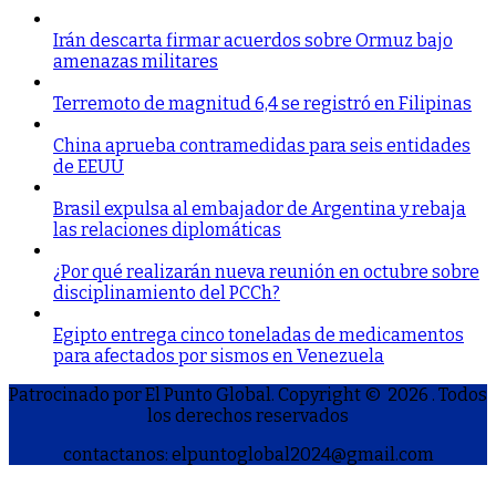
Irán descarta firmar acuerdos sobre Ormuz bajo
amenazas militares
Terremoto de magnitud 6,4 se registró en Filipinas
China aprueba contramedidas para seis entidades
de EEUU
Brasil expulsa al embajador de Argentina y rebaja
las relaciones diplomáticas
¿Por qué realizarán nueva reunión en octubre sobre
disciplinamiento del PCCh?
Egipto entrega cinco toneladas de medicamentos
para afectados por sismos en Venezuela
Patrocinado por El Punto Global. Copyright © 2026
. Todos
los derechos reservados
contactanos: elpuntoglobal2024@gmail.com
S