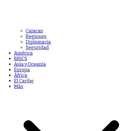
Caracas
Regiones
Diplomacia
Seguridad
América
BRICS
Asia y Oceanía
Europa
África
El Caribe
Más