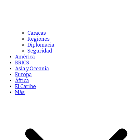
Caracas
Regiones
Diplomacia
Seguridad
América
BRICS
Asia y Oceanía
Europa
África
El Caribe
Más