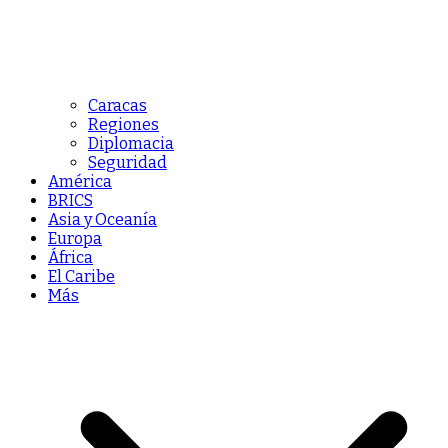
Caracas
Regiones
Diplomacia
Seguridad
América
BRICS
Asia y Oceanía
Europa
África
El Caribe
Más