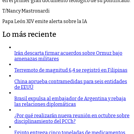
en el primer gran documento teológico de su pontificado.
T/Nancy Mastronardi
Papa León XIV emite alerta sobre la IA
Lo más reciente
Irán descarta firmar acuerdos sobre Ormuz bajo
amenazas militares
Terremoto de magnitud 6,4 se registró en Filipinas
China aprueba contramedidas para seis entidades
de EEUU
Brasil expulsa al embajador de Argentina y rebaja
las relaciones diplomáticas
¿Por qué realizarán nueva reunión en octubre sobre
disciplinamiento del PCCh?
Egipto entrega cinco toneladas de medicamentos