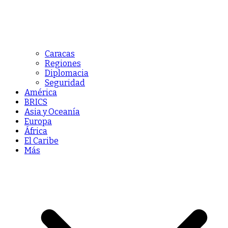
Caracas
Regiones
Diplomacia
Seguridad
América
BRICS
Asia y Oceanía
Europa
África
El Caribe
Más