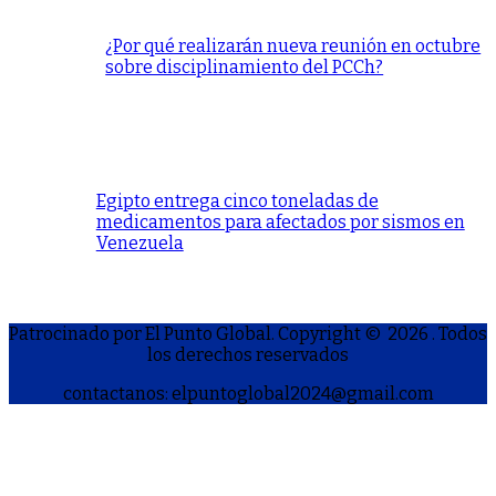
¿Por qué realizarán nueva reunión en octubre
sobre disciplinamiento del PCCh?
Egipto entrega cinco toneladas de
medicamentos para afectados por sismos en
Venezuela
Patrocinado por El Punto Global. Copyright © 2026
. Todos
los derechos reservados
contactanos: elpuntoglobal2024@gmail.com
S
h
a