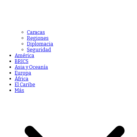
Caracas
Regiones
Diplomacia
Seguridad
América
BRICS
Asia y Oceanía
Europa
África
El Caribe
Más