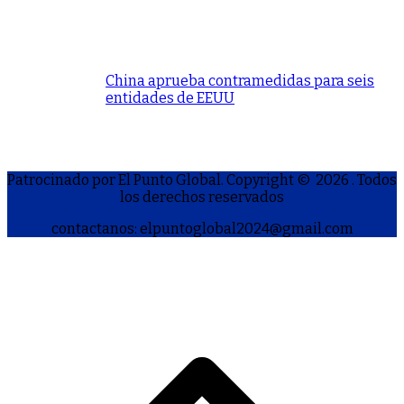
China aprueba contramedidas para seis
entidades de EEUU
Patrocinado por El Punto Global. Copyright © 2026
. Todos
los derechos reservados
contactanos: elpuntoglobal2024@gmail.com
S
h
a