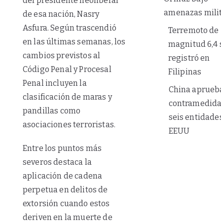
del presidente neoliberal
amenazas mili
de esa nación, Nasry
Asfura. Según trascendió
Terremoto de
en las últimas semanas, los
magnitud 6,4 
cambios previstos al
registró en
Código Penal y Procesal
Filipinas
Penal incluyen la
China aprueb
clasificación de maras y
contramedida
pandillas como
seis entidade
asociaciones terroristas.
EEUU
Entre los puntos más
severos destaca la
aplicación de cadena
perpetua en delitos de
extorsión cuando estos
deriven en la muerte de