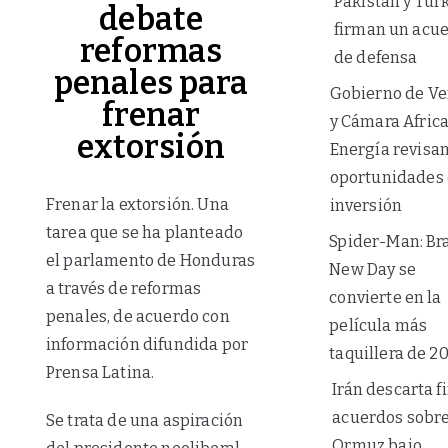
Pakistán y Tür
debate
firman un acu
reformas
de defensa
penales para
Gobierno de V
frenar
y Cámara Afric
extorsión
Energía revisa
oportunidades
Frenar la extorsión. Una
inversión
tarea que se ha planteado
Spider-Man: Br
el parlamento de Honduras
New Day se
a través de
reformas
convierte en la
penales
, de acuerdo con
película más
información difundida por
taquillera de 2
Prensa Latina.
Irán descarta f
acuerdos sobr
Se trata de una aspiración
Ormuz bajo