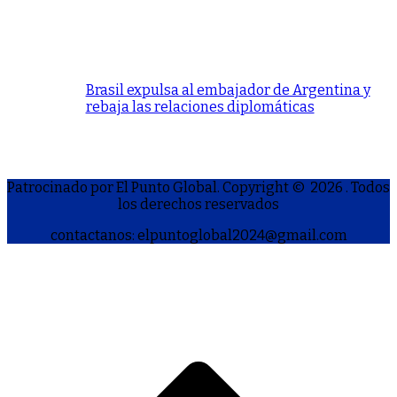
Brasil expulsa al embajador de Argentina y
rebaja las relaciones diplomáticas
Patrocinado por El Punto Global. Copyright © 2026
. Todos
los derechos reservados
contactanos: elpuntoglobal2024@gmail.com
S
h
a