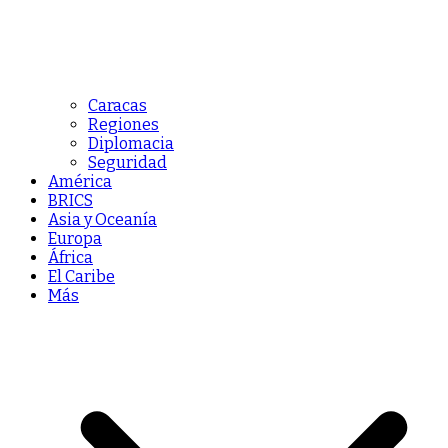
Caracas
Regiones
Diplomacia
Seguridad
América
BRICS
Asia y Oceanía
Europa
África
El Caribe
Más