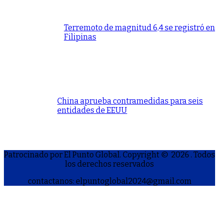
Terremoto de magnitud 6,4 se registró en
Filipinas
China aprueba contramedidas para seis
entidades de EEUU
Patrocinado por El Punto Global. Copyright © 2026
. Todos
los derechos reservados
contactanos: elpuntoglobal2024@gmail.com
S
h
a