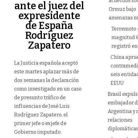
acuerdos so
ante el juez del
Ormuz bajo
expresidente
amenazas mi
de España
Terremoto 
Rodríguez
magnitud 6
Zapatero
registró en
China apru
La Justicia española aceptó
contramedi
este martes aplazar más de
seis entida
dos semanas la declaración
EEUU
como investigado en un caso
Brasil expuls
de presunto tráfico de
embajador d
influencias de José Luis
Argentina y 
Rodríguez Zapatero, el
relaciones
primer jefe o exjefe de
diplomática
Gobierno imputado.