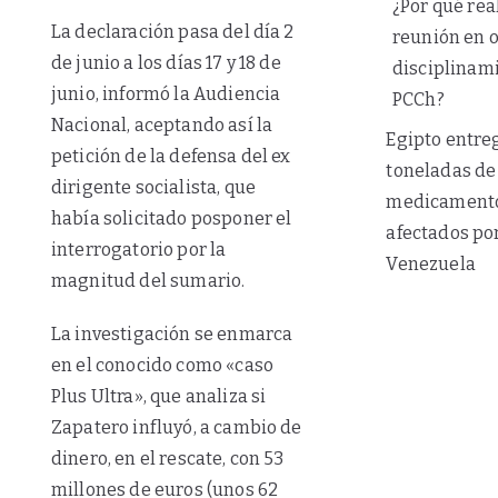
¿Por qué rea
La declaración pasa del día 2
reunión en 
de junio a los días 17 y 18 de
disciplinam
junio, informó la Audiencia
PCCh?
Nacional, aceptando así la
Egipto entre
petición de la defensa del ex
toneladas de
dirigente socialista, que
medicamento
había solicitado posponer el
afectados po
interrogatorio por la
Venezuela
magnitud del sumario.
La investigación se enmarca
en el conocido como «caso
Plus Ultra», que analiza si
Zapatero influyó, a cambio de
dinero, en el rescate, con 53
millones de euros (unos 62