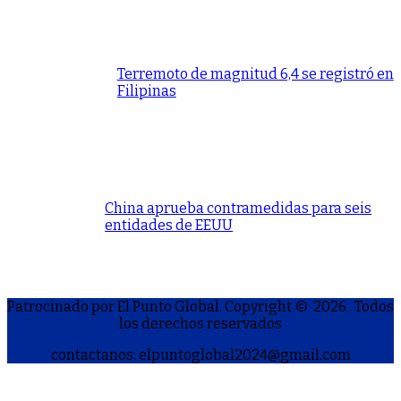
Terremoto de magnitud 6,4 se registró en
Filipinas
China aprueba contramedidas para seis
entidades de EEUU
Patrocinado por El Punto Global. Copyright © 2026
. Todos
los derechos reservados
contactanos: elpuntoglobal2024@gmail.com
S