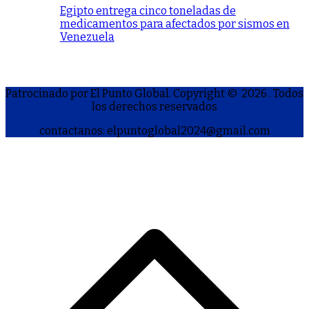
Egipto entrega cinco toneladas de
medicamentos para afectados por sismos en
Venezuela
Patrocinado por El Punto Global. Copyright © 2026
. Todos
los derechos reservados
contactanos: elpuntoglobal2024@gmail.com
S
h
a