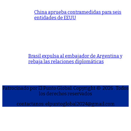
China aprueba contramedidas para seis
entidades de EEUU
Brasil expulsa al embajador de Argentina y
rebaja las relaciones diplomáticas
Patrocinado por El Punto Global. Copyright © 2026
. Todos
los derechos reservados
contactanos: elpuntoglobal2024@gmail.com
S
h
a