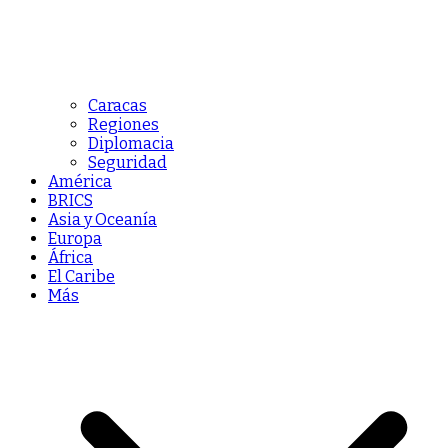
Caracas
Regiones
Diplomacia
Seguridad
América
BRICS
Asia y Oceanía
Europa
África
El Caribe
Más