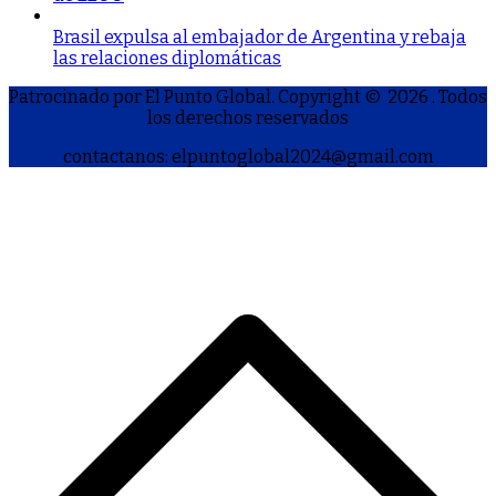
Brasil expulsa al embajador de Argentina y rebaja
las relaciones diplomáticas
Patrocinado por El Punto Global. Copyright © 2026
. Todos
los derechos reservados
contactanos: elpuntoglobal2024@gmail.com
S
h
a