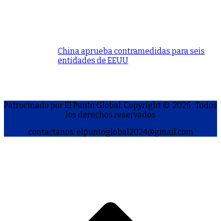
China aprueba contramedidas para seis
entidades de EEUU
Patrocinado por El Punto Global. Copyright © 2026
. Todos
los derechos reservados
contactanos: elpuntoglobal2024@gmail.com
S
h
a