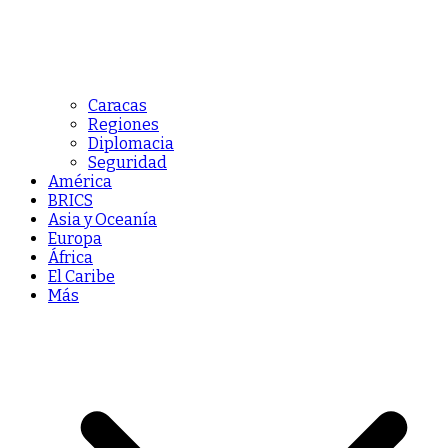
Caracas
Regiones
Diplomacia
Seguridad
América
BRICS
Asia y Oceanía
Europa
África
El Caribe
Más