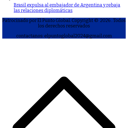
Brasil expulsa al embajador de Argentina y rebaja
las relaciones diplomáticas
Patrocinado por El Punto Global. Copyright © 2026
. Todos
los derechos reservados
contactanos: elpuntoglobal2024@gmail.com
S
h
a