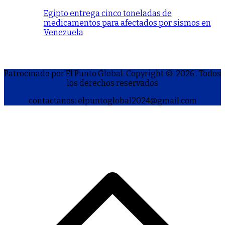
Egipto entrega cinco toneladas de
medicamentos para afectados por sismos en
Venezuela
Patrocinado por El Punto Global. Copyright © 2026
. Todos
los derechos reservados
contactanos: elpuntoglobal2024@gmail.com
S
h
a