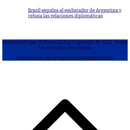
Brasil expulsa al embajador de Argentina y
rebaja las relaciones diplomáticas
Patrocinado por El Punto Global. Copyright © 2026
. Todos
los derechos reservados
contactanos: elpuntoglobal2024@gmail.com
S
h
a