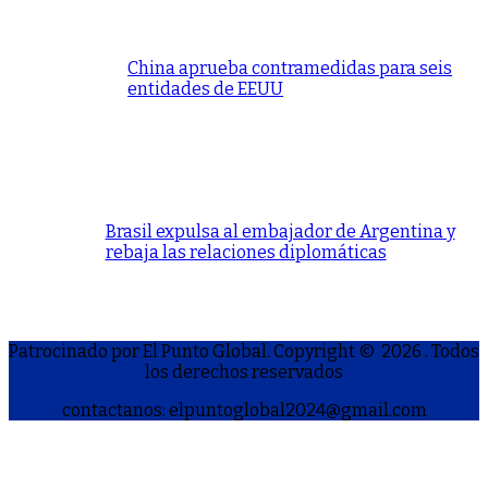
China aprueba contramedidas para seis
entidades de EEUU
Brasil expulsa al embajador de Argentina y
rebaja las relaciones diplomáticas
Patrocinado por El Punto Global. Copyright © 2026
. Todos
los derechos reservados
contactanos: elpuntoglobal2024@gmail.com
S
h