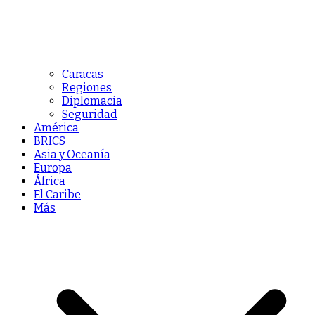
Caracas
Regiones
Diplomacia
Seguridad
América
BRICS
Asia y Oceanía
Europa
África
El Caribe
Más