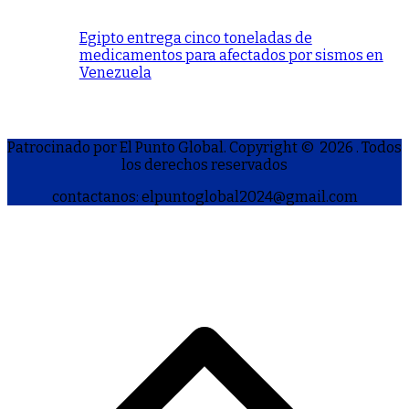
Egipto entrega cinco toneladas de
medicamentos para afectados por sismos en
Venezuela
Patrocinado por El Punto Global. Copyright © 2026
. Todos
los derechos reservados
contactanos: elpuntoglobal2024@gmail.com
S
h
a