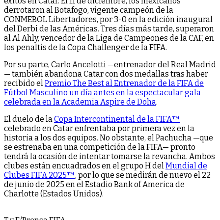
éxitos en Catar. El 11 de diciembre, los mexicanos
derrotaron al Botafogo, vigente campeón de la
CONMEBOL Libertadores, por 3-0 en la edición inaugural
del Derbi de las Américas. Tres días más tarde, superaron
al Al Ahly, vencedor de la Liga de Campeones de la CAF, en
los penaltis de la Copa Challenger de la FIFA.
Por su parte, Carlo Ancelotti —entrenador del Real Madrid
— también abandona Catar con dos medallas tras haber
recibido el
Premio The Best al Entrenador de la FIFA de
Fútbol Masculino un día antes en la espectacular gala
celebrada en la Academia Aspire de Doha
.
El duelo de la
Copa Intercontinental de la FIFA™
celebrado en Catar enfrentaba por primera vez en la
historia a los dos equipos. No obstante, el Pachucha —que
se estrenaba en una competición de la FIFA— pronto
tendrá la ocasión de intentar tomarse la revancha. Ambos
clubes están encuadrados en el grupo H del
Mundial de
Clubes FIFA 2025™
, por lo que se medirán de nuevo el 22
de junio de 2025 en el Estadio Bank of America de
Charlotte (Estados Unidos).