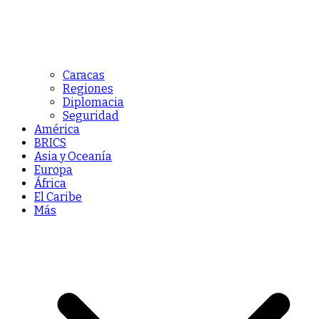
Caracas
Regiones
Diplomacia
Seguridad
América
BRICS
Asia y Oceanía
Europa
África
El Caribe
Más