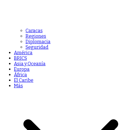
Caracas
Regiones
Diplomacia
Seguridad
América
BRICS
Asia y Oceanía
Europa
África
El Caribe
Más