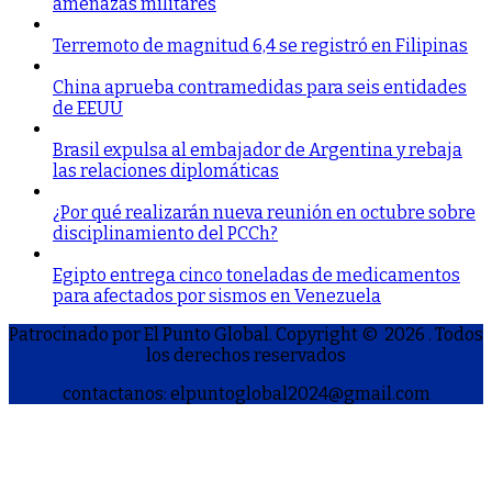
amenazas militares
Terremoto de magnitud 6,4 se registró en Filipinas
China aprueba contramedidas para seis entidades
de EEUU
Brasil expulsa al embajador de Argentina y rebaja
las relaciones diplomáticas
¿Por qué realizarán nueva reunión en octubre sobre
disciplinamiento del PCCh?
Egipto entrega cinco toneladas de medicamentos
para afectados por sismos en Venezuela
Patrocinado por El Punto Global. Copyright © 2026
. Todos
los derechos reservados
contactanos: elpuntoglobal2024@gmail.com
S
h
a