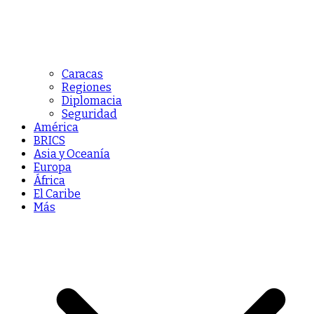
Caracas
Regiones
Diplomacia
Seguridad
América
BRICS
Asia y Oceanía
Europa
África
El Caribe
Más