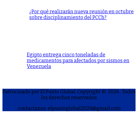
¿Por qué realizarán nueva reunión en octubre
sobre disciplinamiento del PCCh?
Egipto entrega cinco toneladas de
medicamentos para afectados por sismos en
Venezuela
Patrocinado por El Punto Global. Copyright © 2026
. Todos
los derechos reservados
contactanos: elpuntoglobal2024@gmail.com
S
h
a