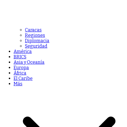
Caracas
Regiones
Diplomacia
Seguridad
América
BRICS
Asia y Oceanía
Europa
África
El Caribe
Más