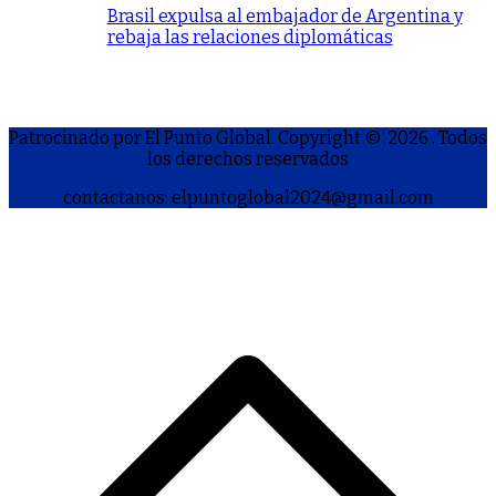
Brasil expulsa al embajador de Argentina y
rebaja las relaciones diplomáticas
Patrocinado por El Punto Global. Copyright © 2026
. Todos
los derechos reservados
contactanos: elpuntoglobal2024@gmail.com
S
h
a