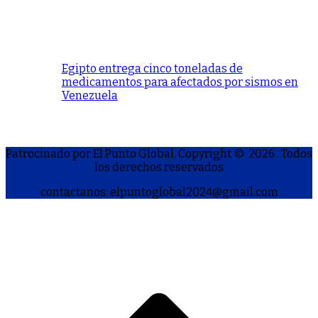
Egipto entrega cinco toneladas de
medicamentos para afectados por sismos en
Venezuela
Patrocinado por El Punto Global. Copyright © 2026
. Todos
los derechos reservados
contactanos: elpuntoglobal2024@gmail.com
S
h
a