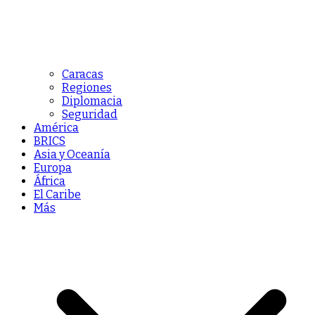
Caracas
Regiones
Diplomacia
Seguridad
América
BRICS
Asia y Oceanía
Europa
África
El Caribe
Más